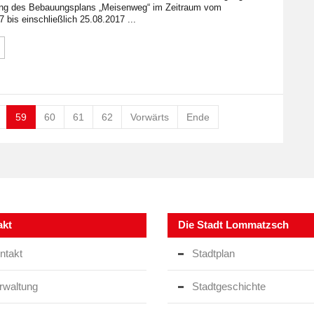
ung des Bebauungsplans „Meisenweg“ im Zeitraum vom
 bis einschließlich 25.08.2017 ...
59
60
61
62
Vorwärts
Ende
akt
Die Stadt Lommatzsch
ntakt
Stadtplan
rwaltung
Stadtgeschichte