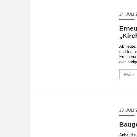
24. JULI 
Erneu
„Kirc
Ab heute,
und Insta
Erneuerun
diesjährig
Mehr
20. JULI 
Baug
Anbei die