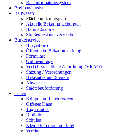
Ratsinformationssystem
Breitbandausbau
Bauwesen
Flächennutzungsplan
Aktuelle Bekanntmachungen
Baumaßnahmen
Straßenbestandsverzeichnis
Bürgerservice
Bürgerbüro
Öffentliche Bekanntmachung
Formulare
Onlineanträge
Verkehrsrechtliche Anordnung (VRAO)
Satzung / Verordnungen
Hebesätze und Steuern
Abwasser
Städtebauförderung
Leben
Krippe und Kindergarten
Offenes Haus
Tagesmütter
Bibliothek
Schulen
Kleiderkammer und Tafel
Vereine