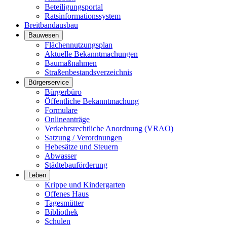
Beteiligungsportal
Ratsinformationssystem
Breitbandausbau
Bauwesen
Flächennutzungsplan
Aktuelle Bekanntmachungen
Baumaßnahmen
Straßenbestandsverzeichnis
Bürgerservice
Bürgerbüro
Öffentliche Bekanntmachung
Formulare
Onlineanträge
Verkehrsrechtliche Anordnung (VRAO)
Satzung / Verordnungen
Hebesätze und Steuern
Abwasser
Städtebauförderung
Leben
Krippe und Kindergarten
Offenes Haus
Tagesmütter
Bibliothek
Schulen