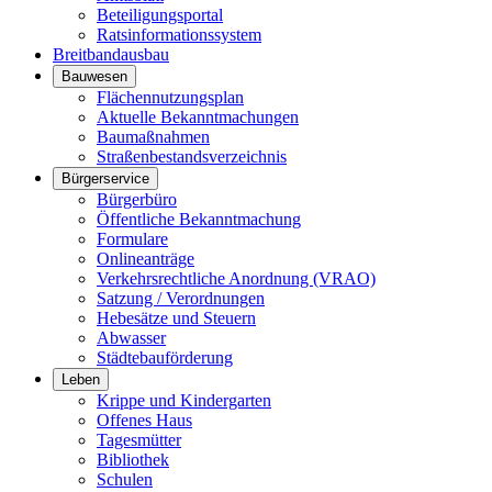
Beteiligungsportal
Ratsinformationssystem
Breitbandausbau
Bauwesen
Flächennutzungsplan
Aktuelle Bekanntmachungen
Baumaßnahmen
Straßenbestandsverzeichnis
Bürgerservice
Bürgerbüro
Öffentliche Bekanntmachung
Formulare
Onlineanträge
Verkehrsrechtliche Anordnung (VRAO)
Satzung / Verordnungen
Hebesätze und Steuern
Abwasser
Städtebauförderung
Leben
Krippe und Kindergarten
Offenes Haus
Tagesmütter
Bibliothek
Schulen